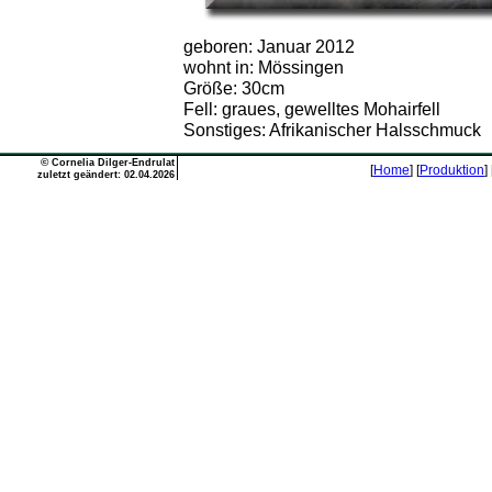
geboren: Januar 2012
wohnt in: Mössingen
Größe: 30cm
Fell: graues, gewelltes Mohairfell
Sonstiges: Afrikanischer Halsschmuck
©
Cornelia Dilger-Endrulat
[
Home
] [
Produktion
] 
zuletzt geändert: 02.04.2026